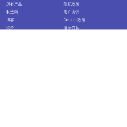
所有产品
隐私政策
制造商
用户协议
博客
Cookies政策
询价
排单订购
关于我们
运费及配送
联系我们
售后服务
下单须知
关注我们
订阅
提交
支付
中深海浩科技有限公司 ©
粤ICP备2021080177号