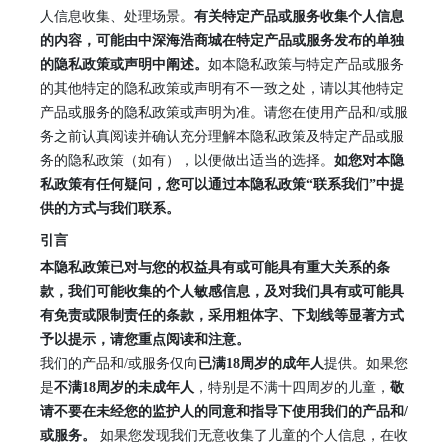
人信息收集、处理场景。
有关特定产品或服务收集个人信息
的内容，可能由
中深海浩商城
在特定产品或服务发布的单独
的隐私政策或声明中阐述。
如本隐私政策与特定产品或服务
的其他特定的隐私政策或声明有不一致之处，请以其他特定
产品或服务的隐私政策或声明为准。请您在使用产品和
/或服
务之前认真阅读并确认充分理解本隐私政策及特定产品或服
务的隐私政策（如有），以便做出适当的选择。
如您对本隐
私政策有任何疑问，您可以通过本隐私政策
“联系我们”中提
供的方式与我们联系。
引言
本隐私政策已对与您的权益具有或可能具有重大关系的条
款，我们可能收集的个人敏感信息，及对我们具有或可能具
有免责或限制责任的条款，采用粗体字、下划线等显著方式
予以提示，请您重点阅读和注意。
我们的产品和
/或服务仅向
已满
18周岁的成年人
提供。如果您
是
不满
18周岁的未成年人
，特别是不满十四周岁的儿童，
敬
请不要在未经您的监护人的同意和指导下使用我们的产品和
/
或服务。
如果您发现我们无意收集了儿童的个人信息，在收