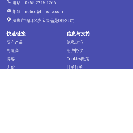
电话：0755-2216-1266
邮箱：notice@hi-hone.com
深圳市福田区岁宝壹品苑D座29层
快速链接
信息与支持
所有产品
隐私政策
制造商
用户协议
博客
Cookies政策
询价
排单订购
关于我们
运费及配送
联系我们
售后服务
下单须知
关注我们
订阅
提交
支付