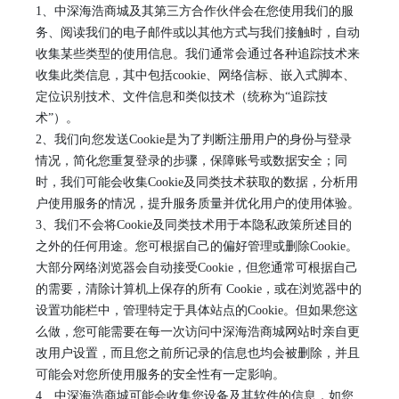
1、
中深海浩商城
及其第三方合作伙伴会在您使用我们的服
务、阅读我们的电子邮件或以其他方式与我们接触时，自动
收集某些类型的使用信息。我们通常会通过各种追踪技术来
收集此类信息，其中包括
cookie、网络信标、嵌入式脚本、
定位识别技术、文件信息和类似技术（统称为“追踪技
术”）。
2、
我们向您发送
Cookie
是为了判断注册用户的身份与登录
情况，简化您重复登录的步骤，保障账号或数据安全；同
时，我们可能会收集
Cookie
及同类技术获取的数据，分析用
户使用服务的情况，提升服务质量并优化用户的使用体验。
3、
我们不会将
Cookie
及同类技术用于本隐私政策所述目的
之外的任何用途。您可根据自己的偏好管理或删除
Cookie
。
大部分网络浏览器会自动接受
Cookie
，但您通常可根据自己
的需要，清除计算机上保存的所有
Cookie
，或在浏览器中的
设置功能栏中，管理特定于具体站点的
Cookie
。但如果您这
么做，您可能需要在每一次访问
中深海浩商城
网站时亲自更
改用户设置，而且您之前所记录的信息也均会被删除，并且
可能会对您所使用服务的安全性有一定影响。
4
、
中深海浩商城
可能会收集您设备及其软件的信息，如您