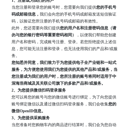
1
、
注册成为我们
的
用户
当您注册和登录您的账号时，您需要向我们提供
您的手机号
码
或邮箱
信息，
我们会向您的手机号码
或邮箱
发送短信验证
码，以验证您所注册的手机号码
或邮箱的
有效
性
。
此外，您还需要向我们提供
您的用户名和注册密码信息
（
请
勿与您的银行密码等重要密码相同
）
，以便我们帮助您创建
用户名
和密码，完成账号注册、登录。若您拒绝提供上述信
息，您可能无法注册和登录，也无法使用我们的产品和
/或服
务。
您知悉并同意，我们致力于为您提供电子全产业链和一站式
服务，为方便您使用我们为您提供的其他产品和
/或服务，当
您注册成为我们的用户时，您所注册的账号将同时适用于
中
深海浩商城
及其关联公司旗下的多款产品和
/或服务。
2
、
为您提供微信扫码登录服务
您可以将您的账号与您的微信账号进行绑定，为了向您提供
账号绑定微信以及通过微信扫码登录服务，我们会收集
您的
微信
OpenID信息。
3、
为您提供采购服务
当您准备对您购物车内的商品进行结算时，我们会为您自动