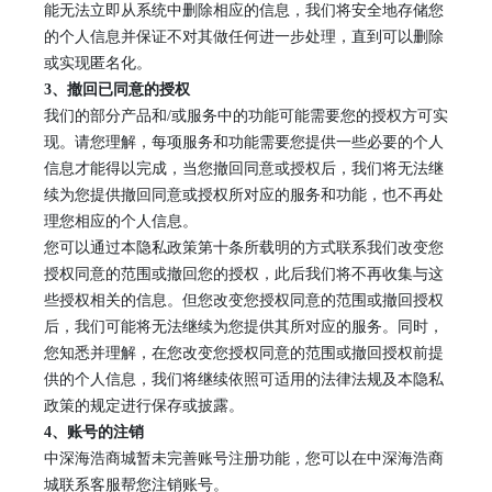
能无法立即从系统中删除相应的信息，我们将安全地存储您
的个人信息并保证不对其做任何进一步处理，直到可以删除
或实现匿名化。
3
、
撤回已同意的授权
我们的部分产品和
/或服务中的功能可能需要您的授权方可实
现。请您理解，每项服务和功能需要您提供一些必要的个人
信息才能得以完成，当您撤回同意或授权后，我们将无法继
续为您提供撤回同意或授权所对应的服务和功能，也不再处
理您相应的个人信息。
您可以通过本隐私政策第
十
条所载明的方式联系我们改变您
授权同意的范围或撤回您的授权，此后我们将不再收集与这
些授权相关的信息。但您改变您授权同意的范围或撤回授权
后，我们可能将无法继续为您提供其所对应的服务。同时，
您知悉并理解，在您改变您授权同意的范围或撤回授权前提
供的个人信息，我们将继续依照可适用的法律法规及本隐私
政策的规定进行保存或披露。
4
、
账号的注销
中深海浩商城
暂未完善账号注册功能，
您可以在
中深海浩商
城
联系客服帮您注销账号
。