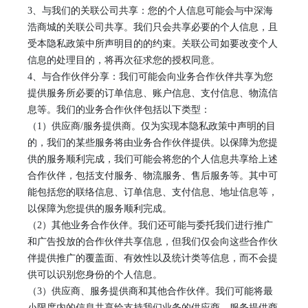
3
、
与我们的关联公司共享：您的个人信息可能会与
中深海
浩商城
的关联公司共享。我们只会共享必要的个人信息，且
受本隐私政策中所声明目的的约束。关联公司如要改变个人
信息的处理目的，将再次征求您的授权同意。
4
、
与合作伙伴分享：我们可能会向业务合作伙伴共享为您
提供服务所必要的订单信息、账户信息、支付信息
、
物流信
息
等。我们的业务合作伙伴包括以下类型：
（
1）供应商/服务提供商。仅为实现本隐私政策中声明的目
的，我们的某些服务将由业务合作伙伴提供。以保障为您提
供的服务顺利完成，我们可能会将您的个人信息共享给上述
合作伙伴，包括
支付服务、物流服务、售后服务等。其中可
能包括您的联络信息、订单信息、支付信息、地址信息等，
以保障为您提供的服务顺利完成。
（
2）其他业务合作伙伴。我们还可能与委托我们进行推广
和广告投放的合作伙伴共享信息，但我们仅会向这些合作伙
伴提供推广的覆盖面、有效性以及统计类等信息，而不会提
供可以识别您身份的个人信息
。
（
3）供应商、服务提供商和其他合作伙伴。我们可能将最
小限度内的信息共享给支持我们业务的供应商，服务提供商