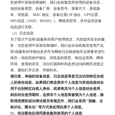
您使用
中深海浩商城
时
，
我们会收集您所使用的设备信息
，
包括设备类型、设备厂商、设备型号、屏幕尺寸、系统版
本、浏览器、
MAC 地址、设备位置( IP 地址、GPS位置、
WiFi信息（SSID、BSSID）)、网络类型
等
，并对这些设备
信息进行关联。
（
2）日志信息
为了统计产品和
/或服务的用户使用情况，为您提供安全的服
务，当您使用
中深海浩商城
时，我们会自动收集您使用产品
和
/或服务的详细信息并作为网络日志根据相关法律要求进行
保存，包括您的IP地址、浏览器的类型、电信运营商、网络
环境、使用的语言、访问日期和时间及您访问的网页浏览记
录、通知打开记录、停留时长。
请注意，单独的设备信息、日志信息等是无法识别特定自然
人
的
身份信息。如果我们将这类非个人信息与其他信息结合
用于识别特定自然人身份，或者将其与个人信息结合使用，
则在结合使用期间，这类非个人信息将被视为个人信息，除
取得您授权或法律法规另有规定外，我们会采用
“脱敏、去
标识化、匿名化” 等方式来处理此类个人信息。
1
1
、
依法豁免征得同意收集和使用的个人信息