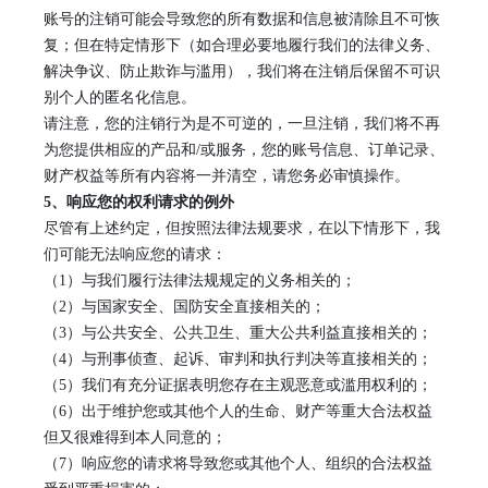
账号的注销可能会导致您的所有数据和信息被清除且不可恢
复；但在特定情形下（如合理必要地履行我们的法律义务、
解决争议、防止欺诈与滥用），我们将在注销后保留不可识
别个人的匿名化信息。
请注意，您的注销行为是不可逆的，一旦注销，我们将不再
为您提供相应的产品和
/或服务，您的账号信息、订单记录、
财产权益等所有内容将一并清空，请您务必审慎操作。
5、
响应您的权利请求的例外
尽管有上述约定，但按照法律法规要求，在以下情形下，我
们可能无法响应您的请求：
（
1）与我们履行法律法规规定的义务相关的；
（
2）与国家安全、国防安全直接相关的；
（
3）与公共安全、公共卫生、重大公共利益直接相关的；
（
4）与刑事侦查、起诉、审判和执行判决等直接相关的；
（
5）我们有充分证据表明您存在主观恶意或滥用权利的；
（
6）出于维护您或其他个人的生命、财产等重大合法权益
但又很难得到本人同意的；
（
7）响应您的请求将导致您或其他个人、组织的合法权益